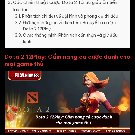
Các chiến thuật cược Dota 2 tối ưu giúp ăn tiền
lâu dài
Phân tích chi tiết về đội hình và phong độ thi đấu
Giới hạn thời gian và tiền bạc: Bí quyết cá cược
Dota 2 12Play
Cược thông minh: Phân tích cẩn thận và giữ đầu
lạnh
Dota 2 12Play: Cẩm nang cá cược dành cho
mọi game thủ