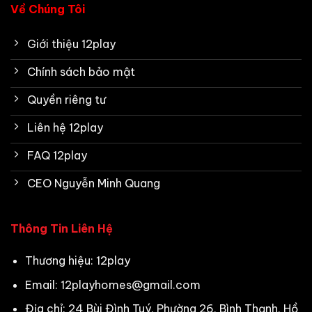
Về Chúng Tôi
Giới thiệu 12play
Chính sách bảo mật
Quyền riêng tư
Liên hệ 12play
FAQ 12play
CEO Nguyễn Minh Quang
Thông Tin Liên Hệ
Thương hiệu: 12play
Email:
12playhomes@gmail.com
Địa chỉ: 24 Bùi Đình Tuý, Phường 26, Bình Thạnh, Hồ