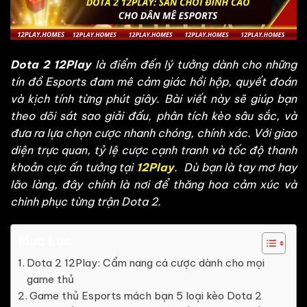
Dota 2 12Play
là điểm đến lý tưởng dành cho những
tín đồ Esports đam mê cảm giác hồi hộp, quyết đoán
và kịch tính từng phút giây. Bài viết này sẽ giúp bạn
theo dõi sát sao giải đấu, phân tích kèo sâu sắc, và
đưa ra lựa chọn cược nhanh chóng, chính xác. Với giao
diện trực quan, tỷ lệ cược cạnh tranh và tốc độ thanh
khoản cực ấn tưởng tại
12Play
. Dù bạn là tay mơ hay
lão làng, đây chính là nơi để thăng hoa cảm xúc và
chinh phục từng trận Dota 2.
Mục Lục
Dota 2 12Play: Cẩm nang cá cược dành cho mọi
game thủ
Game thủ Esports mách bạn 5 loại kèo Dota 2