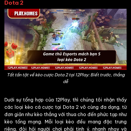
Dota 2
Tất tần tật về kèo cược Dota 2 tại 12Play: Biết trước, thắng
dễ
Dưới sự tổng hợp của 12Play, thì chúng tôi nhận thấy
các loại kèo cá cược tại Dota 2 vô cùng đa dạng, từ
đơn giản như kèo thắng với thua cho đến phức tạp như
kèo tổng mạng. Mỗi loại kèo đều mang đặc trưng
riêng, đòi hỏi người chơi phải tinh ý, nhanh nhạy và