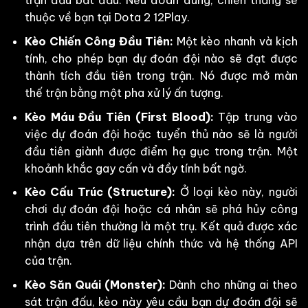
trận đấu bắt đầu. Nếu đoán đúng, chiến thắng sẽ
thuộc về bạn tại Dota 2 12Play.
Kèo Chiến Công Đầu Tiên:
Một kèo nhanh và kịch
tính, cho phép bạn dự đoán đội nào sẽ đạt được
thành tích đầu tiên trong trận. Nó được mở màn
thế trận bằng một pha xử lý ấn tượng.
Kèo Máu Đầu Tiên (First Blood):
Tập trung vào
việc dự đoán đội hoặc tuyển thủ nào sẽ là người
đầu tiên giành được điểm hạ gục trong trận. Một
khoảnh khắc gay cấn và đầy tính bất ngờ.
Kèo Cấu Trúc (Structure):
Ở loại kèo này, người
chơi dự đoán đội hoặc cá nhân sẽ phá hủy công
trình đầu tiên thường là một trụ. Kết quả được xác
nhận dựa trên dữ liệu chính thức và hệ thống API
của trận.
Kèo Săn Quái (Monster):
Dành cho những ai theo
sát trận đấu, kèo này yêu cầu bạn dự đoán đội sẽ