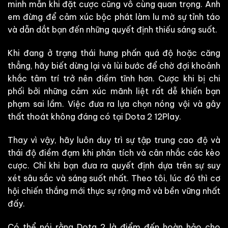
minh mẫn khi đặt cược cũng vô cùng quan trọng. Anh
em đừng để cảm xúc bộc phát làm lu mờ sự tỉnh táo
và dẫn dắt bạn đến những quyết định thiếu sáng suốt.
Khi đang ở trạng thái hưng phấn quá độ hoặc căng
thẳng, hãy biết dừng lại và lùi bước để chờ đợi khoảnh
khắc tâm trí trở nên điềm tĩnh hơn. Cược khi bị chi
phối bởi những cảm xúc mãnh liệt rất dễ khiến bạn
phạm sai lầm. Việc đưa ra lựa chọn nóng vội và gây
thất thoát không đáng có tại Dota 2 12Play.
Thay vì vậy, hãy luôn duy trì sự tập trung cao độ và
thái độ điềm đạm khi phân tích và cân nhắc các kèo
cược. Chỉ khi bạn đưa ra quyết định dựa trên sự suy
xét sâu sắc và sáng suốt nhất. Theo tôi, lúc đó thì cơ
hội chiến thắng mới thực sự rộng mở và bền vững nhất
đấy.
Có thể nói rằng Dota 2 là điểm đến hoàn hảo cho