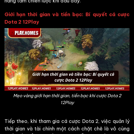
nâng tầm chiến lược khi đấu đấy.
Giới hạn thời gian và tiền bạc: Bí quyết cá cược
Dota 2 12Play
Mẹo vàng giới hạn thời gian, tiền bạc khi cược Dota 2
12Play
Tiếp theo, khi tham gia cá cược Dota 2, việc quản lý
thời gian và tài chính một cách chặt chẽ là vô cùng