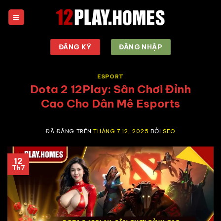
Chuyển
đến
nội
dung
ĐĂNG KÝ
ĐĂNG NHẬP
ESPORT
Dota 2 12Play: Sân Chơi Đỉnh
Cao Cho Dân Mê Esports
ĐÃ ĐĂNG TRÊN
THÁNG 7 12, 2025
BỞI
SEO
12
Th7