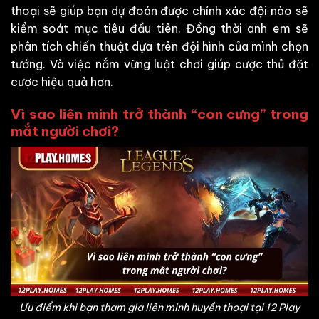
thoại sẽ giúp bạn dự đoán được chính xác đội nào sẽ
kiểm soát mục tiêu đầu tiên. Đồng thời anh em sẽ
phân tích chiến thuật dựa trên đội hình của mình chọn
tướng. Và việc nắm vững luật chơi giúp cược thủ đặt
cược hiệu quả hơn.
Vì sao liên minh trở thành “con cưng” trong
mắt người chơi?
Ưu điểm khi bạn tham gia liên minh huyền thoại tại 12 Play