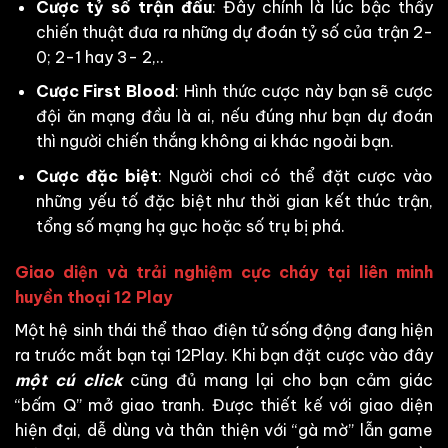
Cược tỷ số trận đấu
: Đây chính là lúc bậc thầy
chiến thuật đưa ra những dự đoán tỷ số của trận 2-
0; 2-1 hay 3- 2,..
Cược First Blood
: Hình thức cược này bạn sẽ cược
đội ăn mạng đầu là ai, nếu đúng như bạn dự đoán
thì người chiến thắng không ai khác ngoài bạn.
Cược đặc biệt
: Người chơi có thể đặt cược vào
những yếu tố đặc biệt như thời gian kết thúc trận,
tổng số mạng hạ gục hoặc số trụ bị phá.
Giao diện và trải nghiệm cực cháy tại liên minh
huyền thoại 12 Play
Một hệ sinh thái thể thao điện tử sống động đang hiện
ra trước mắt bạn tại 12Play. Khi bạn đặt cược vào đây
một cú click
cũng đủ mang lại cho bạn cảm giác
“bấm Q” mở giao tranh. Được thiết kế với giao diện
hiện đại, dễ dùng và thân thiện với “gà mờ” lẫn game