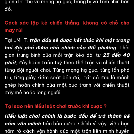
giành lợi thế về mạng hạ gục, trang bị và tầm nhìn bản
đồ.
Cách xác lập kẻ chiến thắng, không có chỗ cho
may rủi
Tại LMHT,
trận đấu sẽ được kết thúc khi một trong
hai đội phá được nhà chính của đối phương.
Thời
gian trung bình của mỗi trận kéo dài từ
25 đến 40
phút
, đây hoàn toàn tuỳ theo thế trận và chiến thuật
từng đội người chơi. Từng mạng hạ gục, từng lần phá
trụ, từng giây kiểm soát bản đồ,.. tất cả đều là mảnh
ghép hoàn chỉnh của một bức tranh với chiến thuật
đầy mê hoặc lòng người.
Tại sao nên hiểu luật chơi trước khi cược ?
Hiểu luật chơi chính là bước đầu để trở thành kẻ
nắm vận mệnh
trên bàn cược. Chính vì vậy, việc bạn
nắm rõ cách vận hành của một trận liên minh huyền