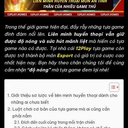
Trong thế giới game hiện đại, đầy rẫy những tựa game
đình đám nổi lên.
Liên minh huyền thoại vẫn giữ
được độ nóng và sức hút mãnh liệt
mà hiếm có tựa
game nào có được. Tại nhà cái
12Play
tựa game còn
được trở thành bộ môn
Esport
có giá trị cá cược cao
nhất hiện nay. Bạn hãy theo chân chúng tôi để cùng
cảm nhận
“độ nóng”
mà tựa game đem lại nhé!
Mục Lục
Giới thiệu sơ lược về liên minh huyền thoại dành cho
những ai chưa biết
Luật chơi cơ bản của tựa game mà ai cũng cần
phải nắm
Đích đến cuối cùng trong mỗi trận chiến