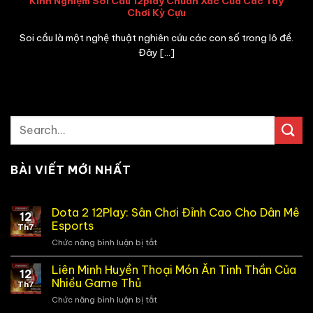
Kinh Nghiệm Soi Cầu 12play Chuẩn Xác Của Các Tay
Chơi Kỳ Cựu
Soi cầu là một nghệ thuật nghiên cứu các con số trong lô đề.
Đây [...]
BÀI VIẾT MỚI NHẤT
Dota 2 12Play: Sân Chơi Đỉnh Cao Cho Dân Mê
12
Esports
Th7
Chức năng bình luận bị tắt
ở
Dota
2
Liên Minh Huyền Thoại Món Ăn Tinh Thần Của
12
12Play:
Nhiều Game Thủ
Th7
Sân
Chức năng bình luận bị tắt
ở
Chơi
Liên