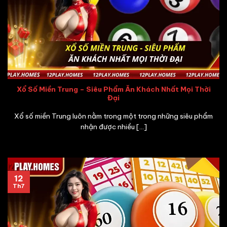
Xổ Số Miền Trung – Siêu Phẩm Ăn Khách Nhất Mọi Thời
Đại
Xổ số miền Trung luôn nằm trong một trong những siêu phẩm
nhận được nhiều [...]
12
Th7