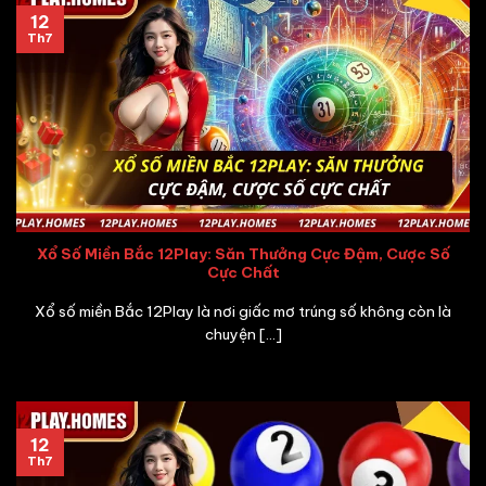
12
Th7
Xổ Số Miền Bắc 12Play: Săn Thưởng Cực Đậm, Cược Số
Cực Chất
Xổ số miền Bắc 12Play là nơi giấc mơ trúng số không còn là
chuyện [...]
12
Th7