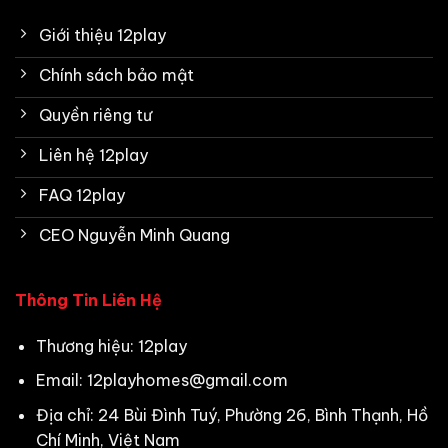
Giới thiệu 12play
Chính sách bảo mật
Quyền riêng tư
Liên hệ 12play
FAQ 12play
CEO Nguyễn Minh Quang
Thông Tin Liên Hệ
Thương hiệu: 12play
Email:
12playhomes@gmail.com
Địa chỉ: 24 Bùi Đình Tuý, Phường 26, Bình Thạnh, Hồ
Chí Minh, Việt Nam