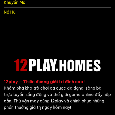
Nhanh
Khuyến Mãi
Thắng
Lớn
Nổ Hũ
Xổ Số
12play
– Thiên đường giải trí đỉnh cao!
Khám phá kho trò chơi cá cược đa dạng, sòng bài
trực tuyến sống động và thế giới game online đầy hấp
dẫn. Thử vận may cùng 12play và chinh phục những
phần thưởng giá trị ngay hôm nay!