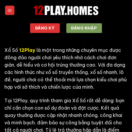
Chuyển
đến
nội
dung
ĐĂNG KÝ
ĐĂNG NHẬP
Xổ Số
12Play
là một trong những chuyên mục được
đông đảo người chơi yêu thích nhờ cách chơi đơn
giản, dễ hiểu và cơ hội trúng thưởng cao. Với đa dạng
các hình thức như xổ số truyền thống, xổ số nhanh, lô
đề, người chơi có thể thoải mái lựa chọn kiểu chơi phù
hợp với sở thích và chiến lược của mình.
Tại 12Play, quy trình tham gia Xổ Số rất dễ dàng: bạn
chỉ cần chọn con số dự đoán và đặt cược. Kết quả
quay thưởng được cập nhật nhanh chóng, công khai
và minh bạch, đảm bảo sự công bằng tuyệt đối cho
tất cả người chơi. Tỷ lệ trả thưởng hấp dẫn là điểm