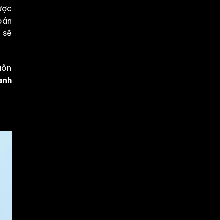
ược
oán
i sẽ
uôn
ành