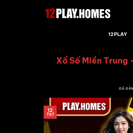
Chuyển
đến
nội
dung
12PLAY
Xổ Số Miền Trung 
ĐÃ ĐĂ
12
Th7