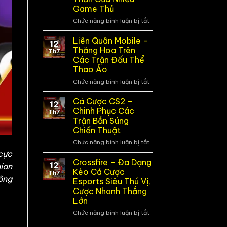
Chơi
Game Thủ
Đỉnh
Cao
Chức năng bình luận bị tắt
ở
Cho
Liên
Dân
Minh
Liên Quân Mobile –
12
Mê
Huyền
Thăng Hoa Trên
Th7
Esports
Thoại
Các Trận Đấu Thể
Món
Thao Ảo
Ăn
Tinh
Chức năng bình luận bị tắt
ở
Thần
Liên
Của
Quân
Cá Cược CS2 –
12
Nhiều
Mobile
Chinh Phục Các
Th7
Game
–
Trận Bắn Súng
Thủ
Thăng
Chiến Thuật
Hoa
Trên
Chức năng bình luận bị tắt
ở
Các
Cá
cực
Trận
Cược
Crossfire – Đa Dạng
12
gian
Đấu
CS2
Kèo Cá Cược
Th7
Thể
–
ông
Esports Siêu Thú Vị,
Thao
Chinh
Cược Nhanh Thắng
Ảo
Phục
Lớn
Các
Trận
Chức năng bình luận bị tắt
ở
Bắn
Crossfire