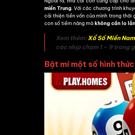
Ngoài ra, nhà cái còn cung cấp cho a
miền Trung
. Với các chương trình khuy
cải thiện tiền vốn của mình trong thời
con số tiềm năng mà
không cần lo lắn
Xem thêm:
Xổ Số Miền Nam
các nhịp chạm 1 – 9 trong g
Bật mí một số hình thứ