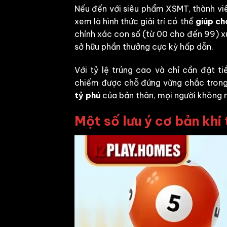
Nếu đến với siêu phẩm XSMT, thành viê
xem là hình thức giải trí có thể
giúp ch
chính xác con số (từ 00 cho đến 99) x
sở hữu phần thưởng cực kỳ hấp dẫn.
Với tỷ lệ trúng cao và chỉ cần đặt ti
chiếm được chỗ đứng vững chắc trong 
tỷ phú
của bản thân, mọi người không nê
Một số lưu ý cơ bản khi