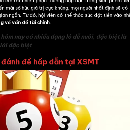
nh em rất nhiều phần thưởng hấp dẫn trong siêu phẩm
xổ
ến mãi sở hữu giá trị cực khủng, mọi người nhất định sẽ có
 gian ngắn. Từ đó, hội viên có thể thỏa sức đặt tiền vào n
g về vấn đề tài chính
.
hôm nay có nhiều dạng lô dễ nuôi, đặc biệt là
iải đặc biệt
c đánh đề hấp dẫn tại XSMT