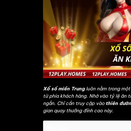
Xổ số miền Trung
luôn nằm trong một 
từ phía khách hàng. Nhờ vào tỷ lệ ăn t
ngắn. Chỉ cần truy cập vào
thiên đườn
gian quay thưởng đỉnh cao này.
Mục Lục