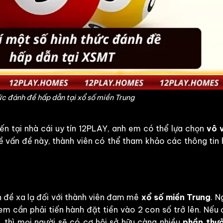
ức đánh đề hấp dẫn tại xổ số miền Trung
yến tại nhà cái uy tín 12PLAY, anh em có thể lựa chọn
vô 
về vấn đề này, thành viên có thể tham khảo các thông tin 
h đề xa lạ đối với thành viên đam mê
xổ số miền Trung
. N
h em cần phải tiến hành đặt tiền vào 2 con số trở lên. Nếu
, thì mọi người sẽ có cơ hội sở hữu càng nhiều
phần thư