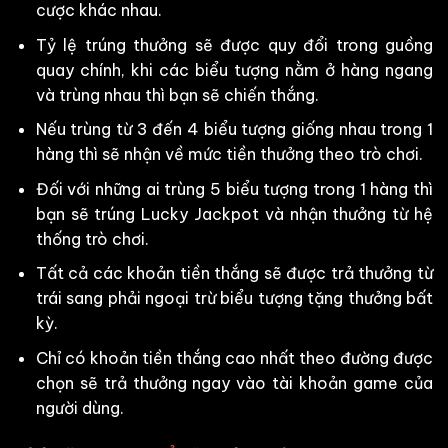
cược khác nhau.
Tỷ lệ trúng thưởng sẽ được quy đổi trong guồng
quay chính, khi các biểu tượng nằm ở hàng ngang
và trùng nhau thì bạn sẽ chiến thắng.
Nếu trùng từ 3 đến 4 biểu tượng giống nhau trong 1
hàng thì sẽ nhận về mức tiền thưởng theo trò chơi.
Đối với những ai trùng 5 biểu tượng trong 1 hàng thì
bạn sẽ trúng Lucky Jackpot và nhận thưởng từ hệ
thống trò chơi.
Tất cả các khoản tiền thắng sẽ được trả thưởng từ
trái sang phải ngoại trừ biểu tượng tặng thưởng bất
kỳ.
Chỉ có khoản tiền thắng cao nhất theo đường được
chọn sẽ trả thưởng ngay vào tài khoản game của
người dùng.