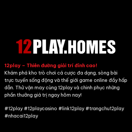
12play
– Thiên đường giải trí đỉnh cao!
Khám phá kho trò chơi cá cược đa dạng, sòng bài
trực tuyến sống động và thế giới game online đầy hấp
dẫn. Thử vận may cùng 12play và chinh phục những
phần thưởng giá trị ngay hôm nay!
#12play #12playcasino #link12play #trangchu12play
#nhacai12play