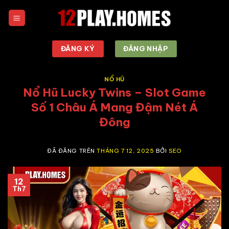
Chuyển
đến
nội
dung
ĐĂNG KÝ
ĐĂNG NHẬP
NỔ HŨ
Nổ Hũ Lucky Twins – Slot Game
Số 1 Châu Á Mang Đậm Nét Á
Đông
ĐÃ ĐĂNG TRÊN
THÁNG 7 12, 2025
BỞI
SEO
12
Th7