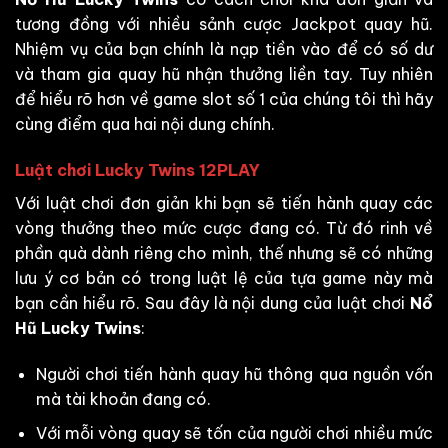
tương đồng với nhiều sảnh cược Jackpot quay hũ.
Nhiệm vụ của bạn chính là nạp tiền vào để có số dư
và tham gia quay hũ nhận thưởng liền tay. Tuy nhiên
để hiểu rõ hơn về game slot số 1 của chúng tôi thì hãy
cùng điểm qua hai nội dung chính.
Luật chơi Lucky Twins 12PLAY
Với luật chơi đơn giản khi bạn sẽ tiến hành quay các
vòng thưởng theo mức cược đang có. Từ đó rinh về
phần quà dành riêng cho mình, thế nhưng sẽ có những
lưu ý cơ bản có trong luật lệ của tựa game này mà
bạn cần hiểu rõ. Sau đây là nội dung của luật chơi
Nổ
Hũ Lucky Twins
:
Người chơi tiến hành quay hũ thông qua nguồn vốn
mà tài khoản đang có.
Với mỗi vòng quay sẽ tốn của người chơi nhiều mức