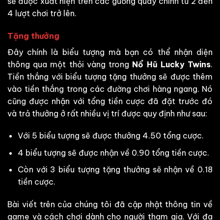
sẽ được xuất hiện trên các guồng quay chính từ 2 đến
4 lượt chơi trở lên.
Tặng thưởng
Đây chính là biểu tượng mà bạn có thể nhận diện
thông qua một thỏi vàng trong
Nổ Hũ Lucky Twins
.
Tiền thắng với biểu tượng tặng thưởng sẽ được thêm
vào tiền thắng trong các đường chơi hàng ngang. Nó
cũng được nhận với tổng tiền cược đã đặt trước đó
và trả thưởng ở rất nhiều vị trí được quy định như sau:
Với 5 biểu tượng sẽ được thưởng 4.50 tổng cược.
4 biểu tượng sẽ được nhận về 0.90 tổng tiền cược.
Còn với 3 biểu tượng tặng thưởng sẽ nhận về 0.18
tiền cược.
Bài viết trên của chúng tôi đã cập nhật thông tin về
game và cách chơi dành cho người tham gia. Với đa