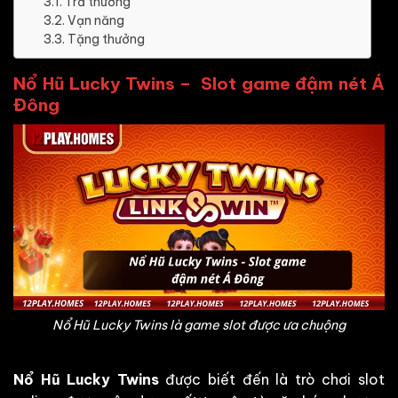
Trả thưởng
Vạn năng
Tặng thưởng
Nổ Hũ Lucky Twins – Slot game đậm nét Á
Đông
Nổ Hũ Lucky Twins là game slot được ưa chuộng
Nổ Hũ Lucky Twins
được biết đến là trò chơi slot