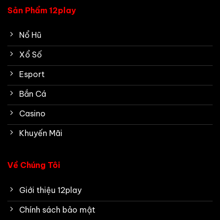
Sản Phẩm 12play
Nổ Hũ
Xổ Số
Esport
Bắn Cá
Casino
Khuyến Mãi
Về Chúng Tôi
Giới thiệu 12play
Chính sách bảo mật